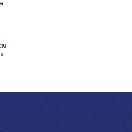
de
 au
ix